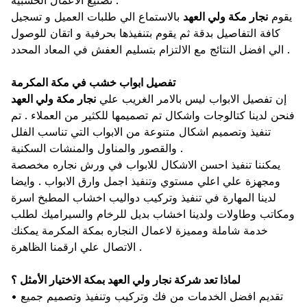
تصنيع الاعمال الخشبية .
يقوم
نجار مكة ولي العهد
بالاستماع الي طلبات العميل و تسجيل
كافة التفاصيل بدقة ثم يقوم بتنفيذها بحرفية و اتقان للوصول
الي افضل النتائج مع الالتزام بتسليم العفش في المعاد المحدد .
تفصيل ابواب خشب في مكة المكرمة
إن تفصيل الابواب ليس بالامر الغريب علي
نجار مكة ولي العهد
فنحن لدينا كتالوجات واشكال تم تصميمها للكثير من العملاء . تم
تنفيذ وتصميم اشكال متنوعة من الابواب التي تناسب الفلل
والقصور والمناول والمنشات السكنية .
يمكننا تنفيذ احسن الاشكال للابواب في ورش نجاره مخصصة
ومجهزة علي اعلي مستوي وتنفيذ اجمل وارق الابواب . وايضا
لدينا المهارة في تنفيذ وتركيب دواليب اخشاب المطبخ اسرة
ومكاتب وطاولات ولدينا اخشاب بديل للرخام والسيراميك لطلب
خدمة شاملة ومميزة لاعمال النجاره بمكة المكرمة يمكنك
الاتصال علي ارقمنا الظاهرة .
لماذا تعد شركة نجار ولي العهد بمكة الاختيار الأمثل ؟
• تقديم افضل الخدمات من فك وتركيب وتنفيذ وتصميم جميع