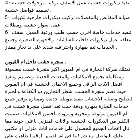
4- تنفيذ ديكورات خشبية عمل الاسقف تركيب برجولات خشبية
تصميم فواصل خشبية .
5- صيانة المقابض والمفصلات تركيب ديكورات خارجية للابواب
عمل اسوار خشبية ومظلات .
6- تنفيذ خدمات خاصة اخري حسب طلب ورغبة العميل اسقف
معلقه عمل ديكورات داخلية للشاشات والاجهزة الصغيرة وجميع
الخدمات تتم بمهارة واحترافيه شديد علي يد نجار ممتاز .
منجرة خشب داخل ام القيوين .
تمتلك شركة النجارة في ام القيوين اكبر منجرة خشب مضمونة
ومتكاملة بجميع الامكانيات والمعدات الحديثة وتصميم وتنفيذ
افضل الاثاث الراقي وجميع الاعمال الخشبية في ام القيوين
حيث تضم منجرة الخشب اشطر النجارين ذو الكفاءة والخبرة
لتصليح وصيانة الاخشاب تنفيذ موبيليا جديدة وممتازة توفير جميع
خدمات النجارة بمهارة ودقة حيث تعد افضل منجرة خشب في
ام القيوين موثوقة ومجربة ومزودة باحسن الامكانيات صممت
الكثير من الديكورات الخشبية والاثاث المنزلي باعلي جودة مما
نال اعجاب الجميع للحصول علي خدمات اثاث منزلي او مكتبي
عليك التواصل مع شركتنا في ام القيوين ارقمنا ظاهرة علي