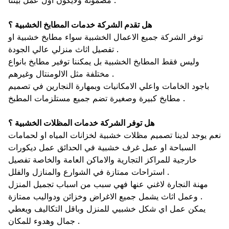
مضمونة ولايكون اول عمل بيننا .
هل تقدم الشركة خدمات المطابخ الخشبية ؟
توفر الشركة جميع الاعمال الخشبية سواء مطابخ خشبية او
تفصيل اثاث منزلي عالي الجودة .
وليس فقط المطابخ الخشبية بل يمكننا توفير مطابخ بانواع
مختلفة مثل الالومنتال وغيرهم .
باجود الخامات واعلي الامكانيات وبمهارة النجارين في تصميم
مطابخ كبيرة وصغيرة تضم جميع مستلزمات المطبخ .
هل توفر الشركة خدمات المظلات الخشبية ؟
نعم يوجد لدينا تصميم مظلات خشبية لخزانات المياه او لحمامات
السباحة او عمل غرف خشبية في الحدائق عمل ديكورات
خارجية للمراكز التجارية والاماكن العامة والخاصة تفصيل
استراحات ممتازة في الشوارع والمنازل والفلل .
مهنة النجارة لاغني عنها فهي سبب من اسباب تجميل المنزل
وعمل اثاث يشمل جميع الاغراض وخزائن ودواليب ممتازة .
يمكن عمل اي شكل خشبيي للمنزل وباقل التكاليف ويعطي
جمال وهدوء للمكان .