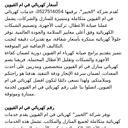
أسعار كهربائي في ام القيوين
تُقدم شركة "الخبير"، برقمها 0527514054، خدمات كهربائي
في ام القيوين متكاملة ومتميزة للمنازل والشركات. يشمل
عملنا صيانة الأعطال، تركيب الأجهزة، وتصميم الشبكات
الكهربائية وفق أعلى معايير السلامة والجودة العالمية. نوفر
حلولاً كهربائية مبتكرة بأسعار شفافة، مع تقديرات دقيقة لتجنب
التكاليف الإضافية غير المتوقعة.
نتميز بتقديم برامج صيانة كهرباء ام القيوين دورية لضمان كفاءة
الأجهزة والشبكات وتقليل الأعطال المحتملة. فريقنا يضم
كهربائي منازل في ام القيوين متخصصين ومدربين على أحدث
المعدات، لضمان سرعة الإنجاز ودقة التنفيذ. هدفنا هو راحتكم
وسلامتكم، ولهذا نسعى دائمًا لنكون افضل كهربائي في ام
القيوين. اتصلوا بنا على رقم كهربائي في ام القيوين لخدمة
ممتازة وموثوقة.
رقم كهربائي في ام القيوين
توفر شركة "الخبير" كهربائي في ام القيوين يقدم خدمات
كهربائية متكاملة لجميع المنازل والمكاتب. تشمل هذه الخدمات