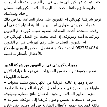
كنت تبحث عن كهربائي منازل في ام القيوين أو تحتاج لخدمات
تجارية. نلتزم دائمًا بأحدث أساليب السلامة الكهربائية لضمان
راحتك وسلامتك.
توفر شركتنا كهربائي ام القيوين على مدار الساعة، بما في ذلك
خدمات كهربائي طوارئ ام القيوين، لتلبية احتياجاتك في أي
وقت. نستخدم أحدث المعدات لتقديم صيانة كهرباء ام القيوين
وتركيبات آمنة وموثوقة. إذا كنت تبحث عن افضل كهربائي في
ام القيوين، اتصل بنا على رقم كهربائي في ام القيوين
0527514054 لخدمة متكاملة تشمل الفحص الدوري وإصلاح
الأعطال بأسعار تنافسية.
مميزات كهربائي في ام القيوين من شركة الخبير
نقدم مجموعة واسعة من المميزات التي تجعلنا خيارك الأول
لخدمات الكهرباء:
● خبرة ومهارة عالية: فريقنا من الكهربائيين يمتلك سنوات
طويلة من الخبرة في جميع أعمال الكهرباء المنزلية والتجارية.
نلتزم بمعايير السلامة والجودة لضمان نتائج ممتازة وموثوقة.
● سرعة الاستجابة: نضمن وصول فريقنا إلى موقعك بسرعة
فائقة لمعالجة جميع الأعطال الطارئة في أي وقت، حتى خارج