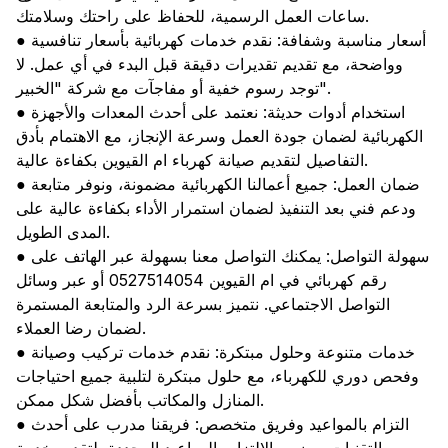
ساعات العمل الرسمية، للحفاظ على راحتك وسلامتك.
● أسعار مناسبة وشفافة: نقدم خدمات كهربائية بأسعار تنافسية
وواضحة، مع تقديم تقديرات دقيقة قبل البدء في أي عمل. لا
توجد رسوم خفية أو مفاجآت مع شركة "الخبير".
● استخدام أدوات حديثة: نعتمد على أحدث المعدات والأجهزة
الكهربائية لضمان جودة العمل وسرعة الإنجاز، مع الاهتمام بأدق
التفاصيل لتقديم صيانة كهرباء ام القيوين بكفاءة عالية.
● ضمان العمل: جميع أعمالنا الكهربائية مضمونة، ونوفر متابعة
ودعم فني بعد التنفيذ لضمان استمرار الأداء بكفاءة عالية على
المدى الطويل.
● سهولة التواصل: يمكنك التواصل معنا بسهولة عبر الهاتف على
رقم كهربائي في ام القيوين 0527514054 أو عبر وسائل
التواصل الاجتماعي. نتميز بسرعة الرد والمتابعة المستمرة
لضمان رضا العملاء.
● خدمات متنوعة وحلول مبتكرة: نقدم خدمات تركيب وصيانة
وفحص دوري للكهرباء، مع حلول مبتكرة لتلبية جميع احتياجات
المنازل والمكاتب بأفضل شكل ممكن.
● التزام بالمواعيد وفريق متخصص: فريقنا مدرب على أحدث