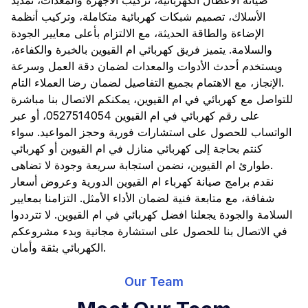
صيانة الأعطال الكهربائية، تركيب الأجهزة والمعدات، تمديد
الأسلاك، تصميم شبكات كهربائية متكاملة، وتركيب أنظمة
الإضاءة والطاقة الحديثة، مع الالتزام بأعلى معايير الجودة
والسلامة. يتميز فريق كهربائي ام القيوين بالخبرة والكفاءة،
ويستخدم أحدث الأدوات والمعدات لضمان دقة العمل وسرعة
الإنجاز، مع الاهتمام بجميع التفاصيل لضمان رضا العملاء التام.
للتواصل مع كهربائي في ام القيوين، يمكنكم الاتصال بنا مباشرة
على رقم كهربائي في ام القيوين 0527514054، أو عبر
الواتساب للحصول على استشارات فورية وحجز المواعيد. سواء
كنتم بحاجة إلى كهربائي منازل في ام القيوين أو كهربائي
طوارئ ام القيوين، نضمن استجابة سريعة وجودة لا تضاهى.
نقدم برامج صيانة كهرباء ام القيوين الدورية وعروض أسعار
شفافة، مع متابعة فنية لضمان الأداء الأمثل. التزامنا بمعايير
السلامة والجودة يجعلنا افضل كهربائي في ام القيوين. لا تترددوا
في الاتصال بنا للحصول على استشارة مجانية وبدء مشروعكم
الكهربائي بثقة وأمان.
Our Team