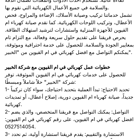
كفاءة عالية. نستخدم أحدث الأدوات والمعدات لضمان الدقة
والسلامة في جميع الأعمال الكهربائية التي نقوم بها.
تشمل خدماتنا تركيب وصيانة الأسلاك، الإضاءة والمراوح، فحص
الأعطال، وتركيب اللوحات الكهربائية. كما نقدم صيانة كهرباء ام
القيوين للأجهزة المنزلية واستشارات لترشيد استهلاك الطاقة.
يحرص فريقنا على تقديم حلول سريعة وفعالة، مع التزام تام
بمعايير الجودة والسلامة. للحصول على خدمة احترافية وموثوقة،
يمكنكم التواصل مع افضل كهربائي في ام القيوين من "الخبير".
خطوات عمل كهربائي في ام القيوين مع شركة الخبير
للحصول على خدمات كهربائي في ام القيوين الموثوقة، توفر
شركة "الخبير" حلاً شاملاً ومبسطًا:
1- تحديد الاحتياج: تبدأ العملية بتحديد احتياجك، سواء كان تركيباً
جديداً، صيانة كهرباء ام القيوين دورية، إصلاح أعطال، أو تمديدات
كهربائية.
2- التواصل: يمكنك التواصل مع فريقنا المتخصص، والذي يضم
افضل كهربائي في ام القيوين، على رقم كهربائي في ام القيوين:
0527514054.
3- الاستشارة والتقييم: يقدم فريقنا استشارة أولية، ثم نحدد