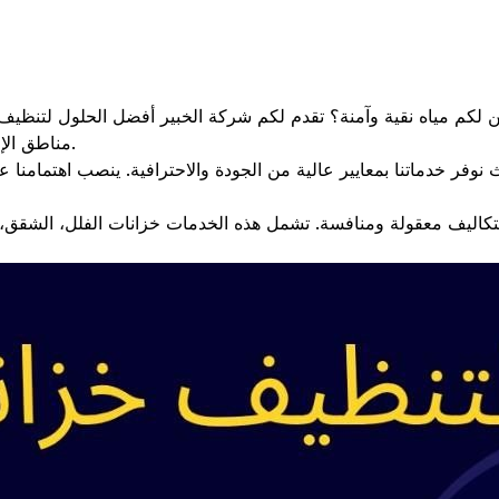
م مياه نقية وآمنة؟ تقدم لكم شركة الخبير أفضل الحلول لتنظيف خز
مناطق الإمارة. نعتمد أحدث التقنيات ونوفر أسعارًا تنافسية تلبي احتياجاتكم.
نوفر خدماتنا بمعايير عالية من الجودة والاحترافية. ينصب اهتمامن
تكاليف معقولة ومنافسة. تشمل هذه الخدمات خزانات الفلل، الشقق، وا