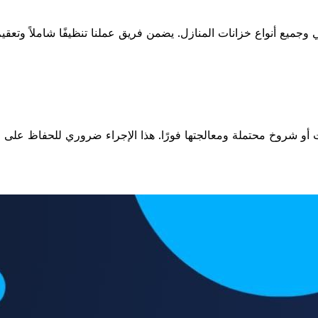
أو شروخ محتملة ومعالجتها فورًا. هذا الإجراء ضروري للحفاظ على ج