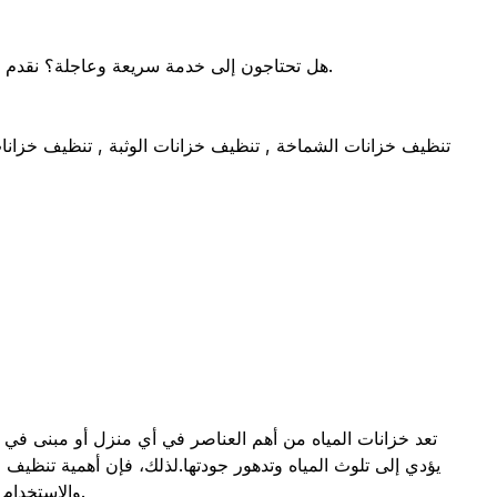
هل تحتاجون إلى خدمة سريعة وعاجلة؟ نقدم خدمات تنظيف خزانات الطوارئ أبوظبي في غضون 60 دقيقة في جميع مناطق الإمارة، لضمان راحتكم وتلبية احتياجاتكم في أي وقت.
تنظيف خزانات الشماخة , تنظيف خزانات الوثبة , تنظيف خزانا
تعد خزانات المياه من أهم العناصر في أي منزل أو مبنى في أ
يؤدي إلى تلوث المياه وتدهور جودتها.لذلك، فإن أهمية تنظيف
والاستخدام اليومي. كما أن تنظيف خزانات أبوظبي بشكل دوري يقلل من احتمالية تكوّن الطحالب والجراثيم داخلها، مما يحافظ على صحة السكان.