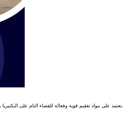
نعتمد على مواد تعقيم قوية وفعالة للقضاء التام على البكتيريا والفيروسات. إن تعقيم خزانات المياه أبوظبي يعد أمرًا حيويًا للحفاظ على جودة المياه وصحة المستخدمين في كل منزل ومنشأة تجارية.