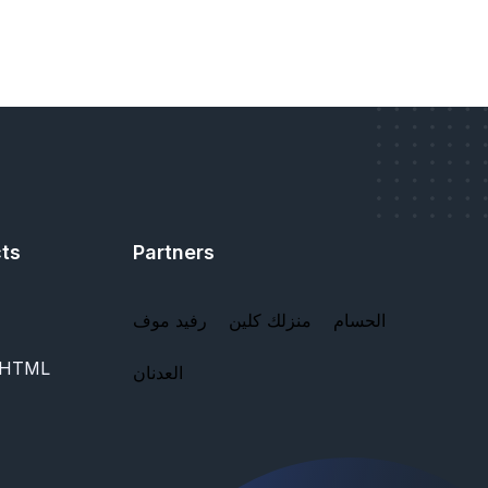
ts
Partners
الحسام
منزلك كلين
رفيد موف
 HTML
العدنان