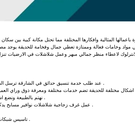
باعمالها المثالية وافكارها المختلفة مما تحتل مكانة كبية بين سك
علي مواد وخامات فعالة وممتازة تعطي جمال وفخامة للحديقة يوجد 
لانترلوك لاعطاء منظر جمالي مبهر وعمل شلاشلات في الارضيات تنزل
- عند طلب خدمة تنسيق حدائق في الشارقة ترسل الشركة مصمم لمعاينة الحديقة وتحديد الاغراض المطلوبة والسعر .
- نهتم بالطبيعة ونضع اشجار ونباتات في جزء من الحديقة لتنقية الهواء والراحة والهدوء .
- عمل غرف زجاجية شلاشلات نوافير مسابح يدكورات خشبية ارضيات انترلوك وبلاط ونيجيله طبيعية او صناعية .
- تاسيس شبكات ري وكهرباء ، صيانة شاملة للحديقة تقليم وزرع اشجار النخيل .