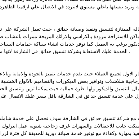
اله الممتازة لتنسيق وتنفيذ وصيانة حدائق ، حيث تعمل الشركة علي 
اماكن للاستراحة مزودة بالكراسي والارائك المريحة ممرات باعشاب 
 ديكور يرغب به العميل كما نوفر خدمات انشاء سباكة حمامات السب
الخدمة عليك الاستعانة بشركة تنسيق حدائق في الشارقة لانها موثوقة ومضمونة وتعد احسن شركات تنسيق الحدائق في الشارقة .
لاول لجميع العملاء حيث تقدم خدمات تتميز بالجودة والامانة وبالاعت
ية شلاشلات ونوافير بعض الديكورات والتصاميم بالالواح الخشبية و
ل التنسيق والديكور ولها نظرة جمالية حيث يمكننا تزين وتنسيق ال
 مع شركة تنسيق حدائق في الشارقة سوف تحصل علي خدمة شاملة م
لباسكت جانب للاحتفالات والسهرات غرف زجاجية شتوية عمل انترلوك
لتنفيذ بمهارة وكفاءة مع توفير خدمة صيانة دورية للحديقة كل فترة لز