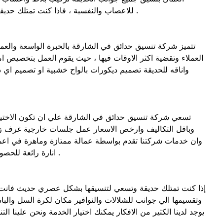
للاعصاب والنفسية ، فاذا كنت تمتلك حديقة وتريد تنسقها باعلي مستوي لاتتردد في الاتصال علي ارقمنا الظاهرة او موقعنا الالكتروني والحصول علي خدمة مضمونة باعلي كفاءة .
تتميز شركة تنسيق حدائق في الشارقة بالخبرة الواسعة والعم
العملاء وتقضية اكثر الاوقات فيها ، حيث يقوم العمل بتخصيص 
واناقه للحديقة تصميم ديكورات بالواح خشبية او تصميم اي
تسعي شركة تنسيق حدائق في الشارقة علي ان تكون الاختيار ا
وباقل التكاليف وارخص الاسعار عمل جلسات خارجية غرف زجاج
وان خدمات شركتنا تقدم بواسطة عمالة ممتازة وماهرة في اعما
انارة رائعة للحصول علي خدمة تنسيق حدائق في الشارقة باقل سعر عليك الاتصال علي ارقمنا الظاهرة والحصول علي خدمات مجربة ذو ثقة ومصداقية .
إذا كنت تمتلك حديقة وتسعي لتنسيقها بشكل عصري حديث فانت
وتقسيمها الي جوانب للشلالات والنوافير مكان لكرة السل وا
يوجد لدينا الكثير من الافكار يمكنك اختيار الخدمة ونحن علينا ا