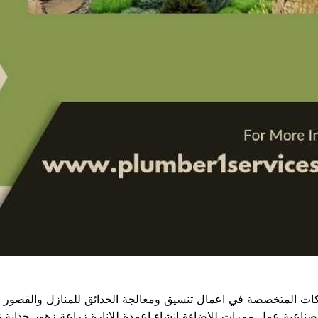
 المتخصصة في اعمال تنسيق ومعالجة الحدائق للمنازل والقصور والف
اعية عمل ممرات للاضاءة انشاء اعمدة للانارة زراعة زهور جذابة تس